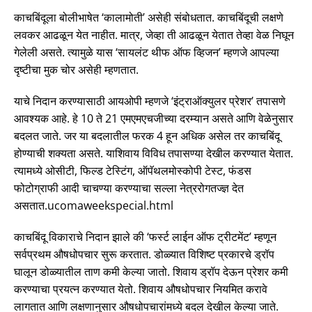
काचबिंदूला बोलीभाषेत ‘कालामोती’ असेही संबोधतात. काचबिंदूची लक्षणे
लवकर आढळून येत नाहीत. मात्र, जेव्हा ती आढळून येतात तेव्हा वेळ निघून
गेलेली असते. त्यामुळे यास ‘सायलंट थीफ ऑफ व्हिजन’ म्हणजे आपल्या
दृष्टीचा मुक चोर असेही म्हणतात.
याचे निदान करण्यासाठी आयओपी म्हणजे ‘इंट्राऑक्युलर प्रेशर’ तपासणे
आवश्यक आहे. हे 10 ते 21 एमएमएचजीच्या दरम्यान असते आणि वेळेनुसार
बदलत जाते. जर या बदलातील फरक 4 हून अधिक असेल तर काचबिंदू
होण्याची शक्यता असते. याशिवाय विविध तपासण्या देखील करण्यात येतात.
त्यामध्ये ओसीटी, फिल्ड टेस्टिंग, ऑपॅथलमोस्कोपी टेस्ट, फंडस
फोटोग्राफी आदी चाचण्या करण्याचा सल्ला नेत्ररोगतज्ज्ञ देत
असतात.ucomaweekspecial.html
काचबिंदू विकाराचे निदान झाले की ‘फर्स्ट लाईन ऑफ ट्रीटमेंट’ म्हणून
सर्वप्रथम औषधोपचार सुरू करतात. डोळ्यात विशिष्ट प्रकारचे ड्रॉप
घालून डोळ्यातील ताण कमी केल्या जातो. शिवाय ड्रॉप देऊन प्रेशर कमी
करण्याचा प्रयत्न करण्यात येतो. शिवाय औषधोपचार नियमित करावे
लागतात आणि लक्षणानुसार औषधोपचारांमध्ये बदल देखील केल्या जाते.